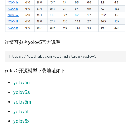
6. IPU 性能分析
2.2.2 offline模型转换流程
7. IPU Toolchain 算子支持
2.2.3 关键脚本参数解析
8. 常见问题解答
2.3 模型仿真
详情可参考yolov5官方说明：
3 板端部署
3.1 程序编译
yolov5开源模型下载地址如下：
3.2 运行文件
yolov5n
yolov5s
3.3 运行说明
yolov5m
4 算法优化
yolov5l
yolov5x
4.1 后处理优化