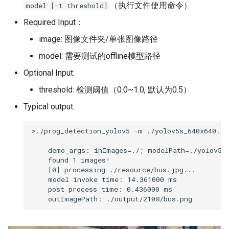
（执行文件使用命令）
model [-t threshold]
Required Input：
image: 图像文件夹/单张图像路径
model: 需要测试的offline模型路径
Optional Input:
threshold: 检测阈值（0.0~1.0, 默认为0.5）
Typical output:
>./prog_detection_yolov5 -m ./yolov5s_640x640.im
    demo_args: inImages=./; modelPath=./yolov5s_
    found 1 images!

    [0] processing ./resource/bus.jpg...

    model invoke time: 14.361000 ms

    post process time: 0.436000 ms
