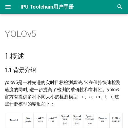
IPU Toolchain用户手册
正
在
YOLOv5
首页
1 概述
初
始
环境搭建
1.1 背景介绍
1 概述
化
1. 快速开始
1.2 使用说明
1.1 背景介绍
搜
2. 模型转换
2 模型转换
索
yolov5是一种先进的实时目标检测算法, 它在保持快速检测
速度的同时, 进一步提高了检测的准确性和鲁棒性。yolov5
引
3. 模型推理
2.1 onnx模型转换
官方有提供多种不同大小的检测模型：n、s、m、l、x, 这
擎
些开源模型的精度如下：
4. 模型精度问题调试
2.2 离线模型转换
5. 模型构造工具
2.2.1 预&后处理说明