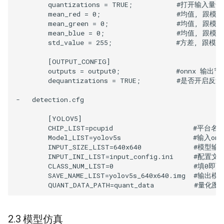
        quantizations = TRUE;           #打开输入
        mean_red = 0;                   #均值
        mean_green = 0;                 #均值
        mean_blue = 0;                  #均值
        std_value = 255;                #方差
        [OUTPUT_CONFIG]

        outputs = output0;              #onnx
        dequantizations = TRUE;         #是否
-   detection.cfg

        [YOLOV5]

        CHIP_LIST=pcupid                  
        Model_LIST=yolov5s                  #输入o
        INPUT_SIZE_LIST=640x640             #模型
        INPUT_INI_LIST=input_config.ini     #配置文件
        CLASS_NUM_LIST=0                    #填0即可

        SAVE_NAME_LIST=yolov5s_640x640.img  #输出模
2.3 模型仿真