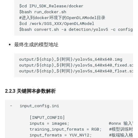
$cd IPU_SDK_Release/docker

$bash run_docker.sh

#进入到docker环境下的OpenDLAModel目录

$cd /work/SGS_XXX/OpenDLAModel

最终生成的模型地址
output/${chip}_${时间}/yolov5s_640x640.img

output/${chip}_${时间}/yolov5s_640x640_fixed.sim

2.2.3 关键脚本参数解析
-   input_config.ini

        [INPUT_CONFIG]

        inputs = images;                #onnx
        training_input_formats = RGB;   #模型训
        input_formats = YUV_NV12;       #板端输