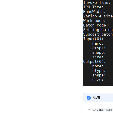
说明
Invoke Time