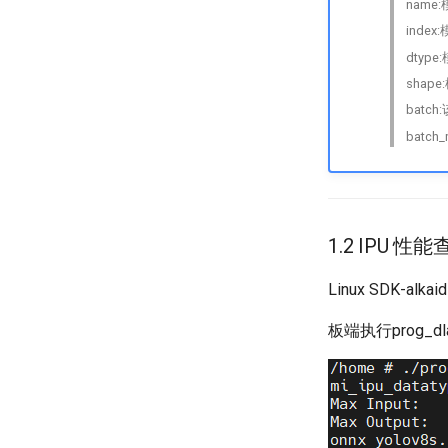
name
index
dtype
shap
batc
batch
1.2 IPU 性
Linux SDK-alka
板端执行prog_