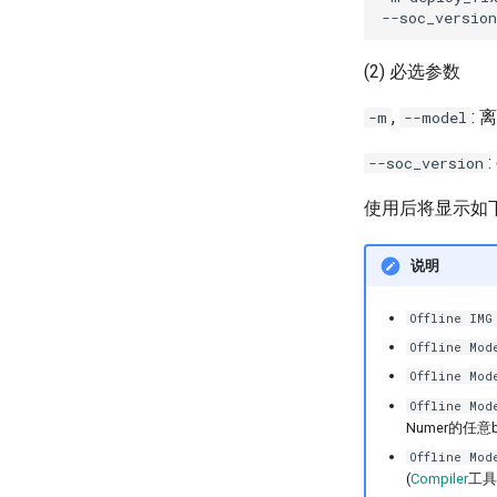
--soc_version
(2) 必选参数
,
:
-m
--model
--soc_version
使用后将显示如
说明
Offline IMG
Offline Mod
Offline Mod
Offline Mod
Numer的任意b
Offline Mod
(
Compiler
工具