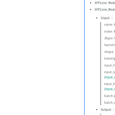
Offline Mod
Offline_Mod
：
Input
name
index
dtype
layo
shape
train
inpu
inpu
(
input_
inpu
(
input_
batc
batch
Output