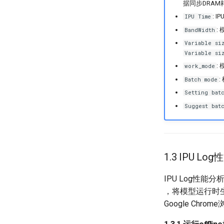
据同步DRAM
: 
IPU Time
:
BandWidth
Variable si
Variable si
:
work_mode
:
Batch mode
Setting bat
Suggest bat
1.3 IPU Lo
IPU Log性能
，将模型运行时生
Google Chro