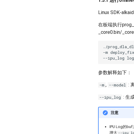
1.3.1 运行offl
Linux SDK-alka
在板端执行prog_d
_core0.bin/_c
./prog_dla_d
-m
deploy_fi
--ipu_log
参数解释如下：
,
:
-m
--model
: 生
--ipu_log
注意
IPU Log的
增大
--ipu_l