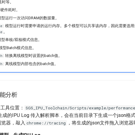
耗时等。
IPU硬件耗时。
 模型运行一次访问DRAM的数据量。
: 模型运行时需要申请的运行内存。多个模型可以共享该内存，因此需要选
ze
。
ze
 模型单核/双核模式信息。
 模型Batch模式信息。
: 转换离线模型时设置的batch值。
ch
: 离线模型内部包含的batch值。
ch
g性能分析
分析工具位置：
SGS_IPU_Toolchain/Scripts/example/performanc
成的IPU Log 传入解析脚本，会在当前目录下生成一个json格
me浏览器，敲入
，将生成的json文件拖入浏览
chrome://tracing