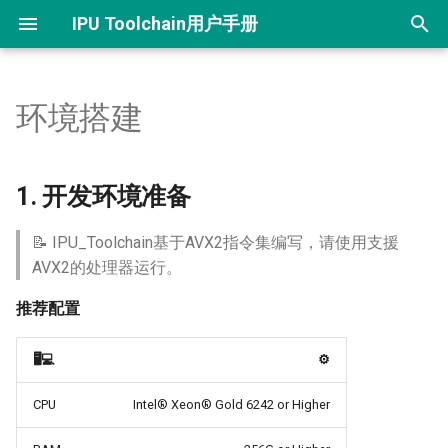
IPU Toolchain用户手册
正
在
环境搭建
1. 开发环境准备
OpenDLA介绍
Image Classification
初
始
OpenDLA
1.1 安装Docker开发环境
YOLOv5
1. 开发环境准备
化
Benchmark demo介绍
1.2 SGS_IPU_Toolchain工具
YOLOv8
📝 IPU_Toolchain基于AVX2指令集编写，请使用支援
搜
链环境设置
AVX2的处理器运行。
YOLOv8-seg
索
推荐配置
引
YOLOv8-pose
擎
🖥️💻
⚙️
LPR
CPU
Intel® Xeon® Gold 6242 or Higher
PP-OCR