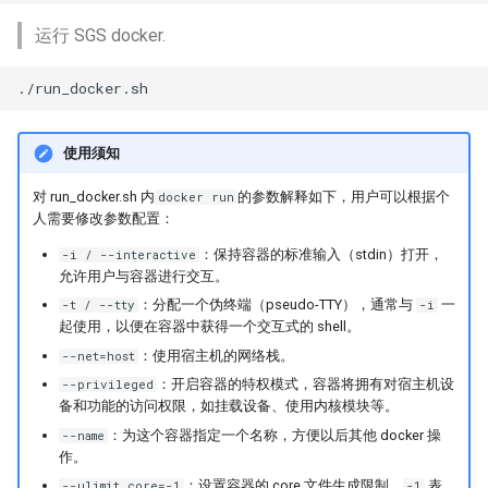
SepFormer
运行 SGS docker.
EAT
使用须知
对 run_docker.sh 内
的参数解释如下，用户可以根据个
docker run
人需要修改参数配置：
：保持容器的标准输入（stdin）打开，
-i / --interactive
允许用户与容器进行交互。
：分配一个伪终端（pseudo-TTY），通常与
一
-t / --tty
-i
起使用，以便在容器中获得一个交互式的 shell。
：使用宿主机的网络栈。
--net=host
：开启容器的特权模式，容器将拥有对宿主机设
--privileged
备和功能的访问权限，如挂载设备、使用内核模块等。
：为这个容器指定一个名称，方便以后其他 docker 操
--name
作。
：设置容器的 core 文件生成限制，
表
--ulimit core=-1
-1