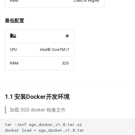
RAM
256G or Higher
CLIP
最低配置
MobileSAM
🖥️💻
⚙️
YOLO-World
CPU
Intel® CoreTM i7
Conformer
RAM
32G
WeSpeaker
TransformerLM
1.1 安装Docker开发环境
PunctuationModel
加载 SGS docker 镜像文件.
Vad
tar
-Jxvf
sgs_docker_v1.8.tar.xz

VITS
docker
load
<